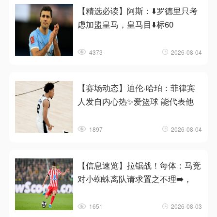
【精选必读】阿斯：⬇️罗德里只考
虑加盟皇马，皇马目⬇️标60
4373
2026-08-04
【赛场动态】迪伦·哈珀：菲律宾
人发自内心热✨爱篮球 能代表他
1897
2026-08-04
【信息速览】拉锯战！每体：马竞
对小蜘蛛离队请求置之不理➡️，
1651
2026-08-03