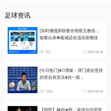
足球资讯
[实时播报]K联赛全明星主教练：
能看出来⚽曼城还在适应新教练
221
2026-08-06
[今日热门]⬆️⚾津媒：津门虎在坚持
的背后有灵活⬆️的一面，
1229
2026-08-06
【德甲】赫内⬅️斯：诺伊尔仍是世