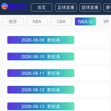
首页
足球直播
篮球直播
赛
NBA-G
推荐
NBA
CBA
WN
2026-08-09 赛程表
2026-08-10 赛程表
2026-08-11 赛程表
2026-08-12 赛程表
2026-08-13 赛程表