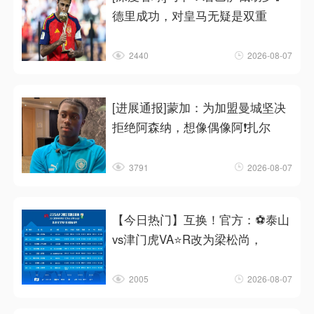
德里成功，对皇马无疑是双重
2440
2026-08-07
[进展通报]蒙加：为加盟曼城坚决
拒绝阿森纳，想像偶像阿❗扎尔
3791
2026-08-07
【今日热门】互换！官方：⚽泰山
vs津门虎VA⭐R改为梁松尚，
2005
2026-08-07