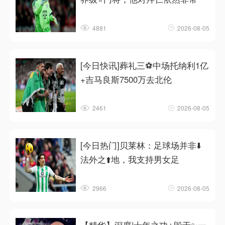
4881
2026-08-05
[今日快讯]葬礼三⚽中场托纳利1亿
+吉马良斯7500万去北伦
2461
2026-08-05
[今日热门]贝莱林：足球场并非⬇️
法外之⬆️地，我支持男女足
2966
2026-08-05