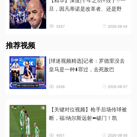
【精华】深度|十年之功⭐毁于✨一
旦，因凡蒂诺是改革者、还是野
3347
2026-08-04
推荐视频
[球迷视频精选]记者：罗德里没去
皇马是一种⬇️罪过，去死敌巴
2436
2026-08-07
【关键对位视频】枪手后场传球被
断，福❕纳尔斯远射⬅️破门！凯
4501
2026-08-06