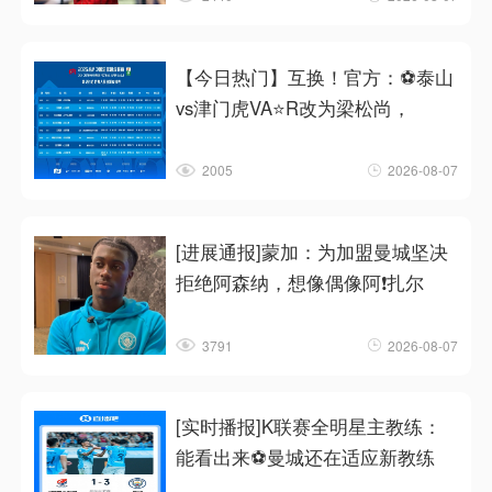
【今日热门】互换！官方：⚽泰山
vs津门虎VA⭐R改为梁松尚，
2005
2026-08-07
[进展通报]蒙加：为加盟曼城坚决
拒绝阿森纳，想像偶像阿❗扎尔
3791
2026-08-07
[实时播报]K联赛全明星主教练：
能看出来⚽曼城还在适应新教练