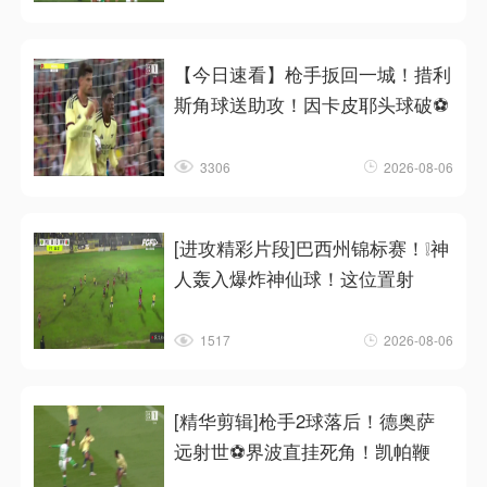
【今日速看】枪手扳回一城！措利
斯角球送助攻！因卡皮耶头球破⚽
3306
2026-08-06
[进攻精彩片段]巴西州锦标赛！❕神
人轰入爆炸神仙球！这位置射
1517
2026-08-06
[精华剪辑]枪手2球落后！德奥萨
远射世⚽界波直挂死角！凯帕鞭