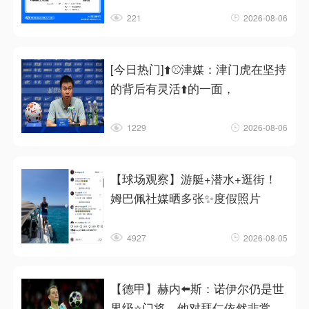
221
2026-08-06
[今日热门]⬆️⚾津媒：津门虎在坚持
的背后有灵活⬆️的一面，
1229
2026-08-06
【球场观察】游艇+潜水+逛街！
姆巴佩社媒晒多张✨度假照片
4927
2026-08-05
【德甲】赫内⬅️斯：诺伊尔仍是世
界级⭐门将，他对拜仁依然非常