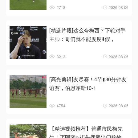
2718
2026-08-06
[精选片段]这么夸梅西？下轮对手
主帅：哥们就不能度度⬇️假，
3213
2026-08-06
[高光剪辑]友尽赛！4节⬆️30分钟友
谊赛，伯恩茅斯10-1
4754
2026-08-05
【精选视频推荐】普通市民梅先
生！迈阿密✨街头偶遇出门购物的