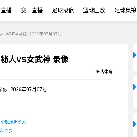
球直播
赛事直播
足球录像
篮球回放
足球集锦
_WNBA录像_2026年07月07号
A 神秘人VS女武神 录像
咪咕体育
像_2026年07月07号
，全额承担薪水
么个事❗