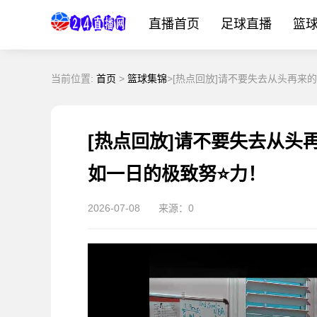
直播首页
足球直播
篮
当前位置:
首页
>
篮球集锦
>[热点回放]请不要失去从头再来
[热点回放]请不要失去从头
如一日的极致努⭐力！
2026-07-08
来源：0