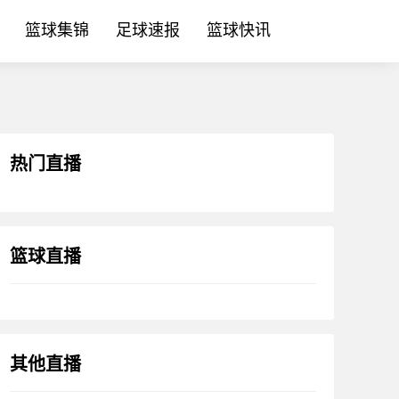
篮球集锦
足球速报
篮球快讯
热门直播
篮球直播
其他直播