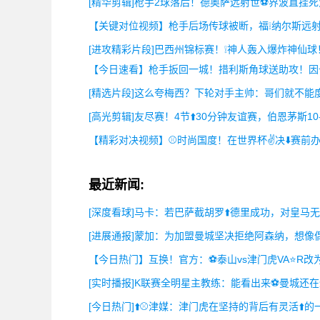
[精华剪辑]枪手2球落后！德奥萨远射世⚽界波直挂
【关键对位视频】枪手后场传球被断，福❕纳尔斯远射
[进攻精彩片段]巴西州锦标赛！❕神人轰入爆炸神仙
【今日速看】枪手扳回一城！措利斯角球送助攻！因
[精选片段]这么夸梅西？下轮对手主帅：哥们就不能度
[高光剪辑]友尽赛！4节⬆️30分钟友谊赛，伯恩茅斯10-
【精彩对决视频】⚾时尚国度！在世界杯✌️决⬇️赛前
最近新闻:
[深度看球]马卡：若巴萨截胡罗⬆️德里成功，对皇马
[进展通报]蒙加：为加盟曼城坚决拒绝阿森纳，想像
【今日热门】互换！官方：⚽泰山vs津门虎VA⭐R改
[实时播报]K联赛全明星主教练：能看出来⚽曼城还
[今日热门]⬆️⚾津媒：津门虎在坚持的背后有灵活⬆️的