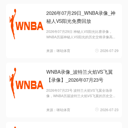
2026年07月29日_WNBA录像_神
秘人VS阳光免费回放
2026年07月29日 神秘人VS阳光比赛录像，
WNBA历届神秘人VS阳光的历史交锋录像高...
来源：咪咕体育
2026-07-29
WNBA录像_波特兰火焰VS飞翼
【录像】_2026年07月23号
2026年07月23号 波特兰火焰VS飞翼全场录
像，WNBA历届波特兰火焰VS飞翼的历史交...
来源：咪咕体育
2026-07-23