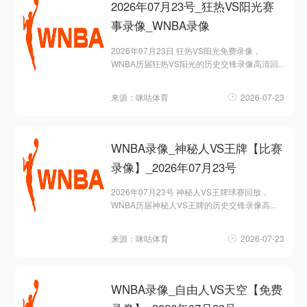
2026年07月23号_狂热VS阳光赛
事录像_WNBA录像
2026年07月23日 狂热VS阳光免费录像，
WNBA历届狂热VS阳光的历史交锋录像高清回...
来源：咪咕体育
2026-07-23
WNBA录像_神秘人VS王牌【比赛
录像】_2026年07月23号
2026年07月23号 神秘人VS王牌球赛回放，
WNBA历届神秘人VS王牌的历史交锋录像高...
来源：咪咕体育
2026-07-23
WNBA录像_自由人VS天空【免费