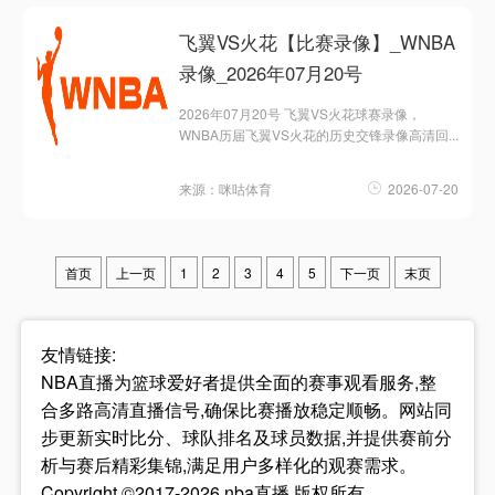
飞翼VS火花【比赛录像】_WNBA
录像_2026年07月20号
2026年07月20号 飞翼VS火花球赛录像，
WNBA历届飞翼VS火花的历史交锋录像高清回...
来源：咪咕体育
2026-07-20
首页
上一页
1
2
3
4
5
下一页
末页
友情链接:
NBA直播为篮球爱好者提供全面的赛事观看服务,整
合多路高清直播信号,确保比赛播放稳定顺畅。网站同
步更新实时比分、球队排名及球员数据,并提供赛前分
析与赛后精彩集锦,满足用户多样化的观赛需求。
Copyright ©2017-2026 nba直播 版权所有