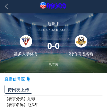
厄瓜甲
2026-07-13 01:00:00
0-0
基多大学体育
利伯塔德洛哈
已完赛
直播信号源
待网友上传
【赛事分类】
足球
【赛事名称】
厄瓜甲