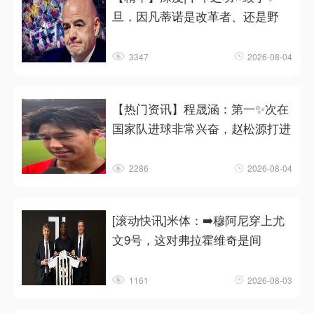
旦，因凡蒂诺是改革者、还是野
3347
2026-08-04
【热门资讯】程晟涵：第一✨次在
国家队进球非常兴奋，赵松源打进
2286
2026-08-04
[滚动快讯]米体：➡️穆阿尼穿上尤
文9号，这对弗拉霍维奇是间
1161
2026-08-03