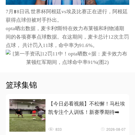
7月⬆️8日讯 世界杯阿根廷vs埃及比赛正在进行，阿根廷
获得点球但被对手扑出。
opta晒出数据，麦卡利❗斯特在效力布莱顿和利物浦期
间的各项赛事点球数据。在这期间，麦卡总计12次主罚
点球， 共计罚入11球，命中率为91.6%。
篮球集锦
【今日必看视频】不松懈！马杜埃
凯专注个人训练！新赛季期待➡️
833
2026-08-07