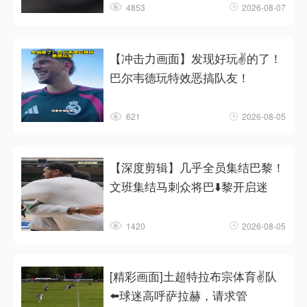
4853
2026-08-07
【冲击力画面】发现好玩✌️的了！
巴尔韦德玩特效恶搞队友！
621
2026-08-05
【深度剪辑】几乎全员集结巴黎！
文班集结马刺众将巴⬇️黎开启迷
1420
2026-08-05
[精彩画面]土超特拉布宗体育✌️队
⬅️球迷高呼萨拉赫，请求管