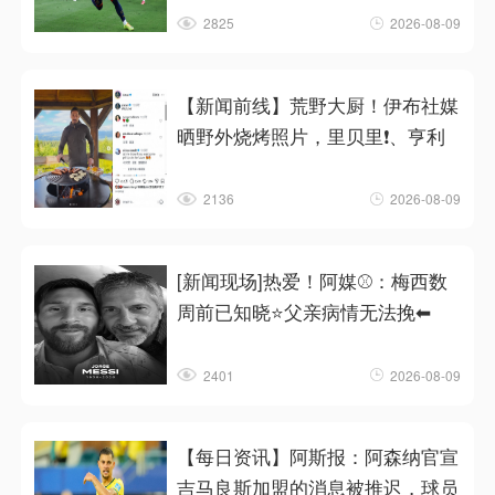
2825
2026-08-09
【新闻前线】荒野大厨！伊布社媒
晒野外烧烤照片，里贝里❗、亨利
2136
2026-08-09
[新闻现场]热爱！阿媒⚾：梅西数
周前已知晓⭐父亲病情无法挽⬅
2401
2026-08-09
【每日资讯】阿斯报：阿森纳官宣
吉马良斯加盟的消息被推迟，球员