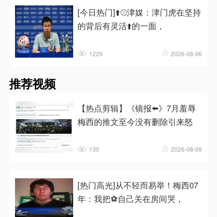
[今日热门]⬆️⚾津媒：津门虎在坚持
的背后有灵活⬆️的一面，
1229
2026-08-06
推荐视频
【热点剪辑】《镜报⬅️》7月羞辱
梅西的推文至今没有删除引来怒
130
2026-08-09
[热门高光]从不轻而易举！梅西07
年：我把⚽自己关在房间哭，