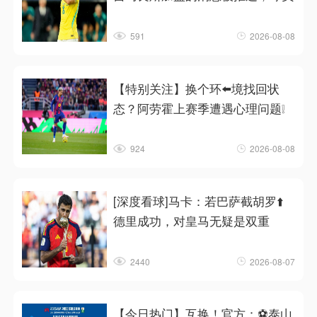
591
2026-08-08
【特别关注】换个环⬅️境找回状
态？阿劳霍上赛季遭遇心理问题❕
924
2026-08-08
[深度看球]马卡：若巴萨截胡罗⬆️
德里成功，对皇马无疑是双重
2440
2026-08-07
【今日热门】互换！官方：⚽泰山