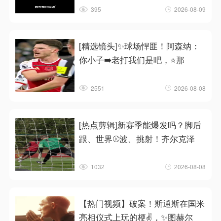
395
2026-08-09
[精选镜头]✨球场悍匪！阿森纳：
你小子➡️老打我们是吧，⭐那
2551
2026-08-08
[热点剪辑]新赛季能爆发吗？脚后
跟、世界⚾波、挑射！齐尔克泽
1032
2026-08-08
【热门视频】破案！斯通斯在国米
亮相仪式上玩的梗✌️，✨图赫尔