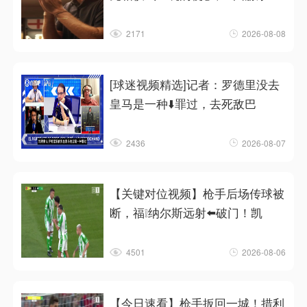
2171
2026-08-08
[球迷视频精选]记者：罗德里没去
皇马是一种⬇️罪过，去死敌巴
2436
2026-08-07
【关键对位视频】枪手后场传球被
断，福❕纳尔斯远射⬅️破门！凯
4501
2026-08-06
【今日速看】枪手扳回一城！措利