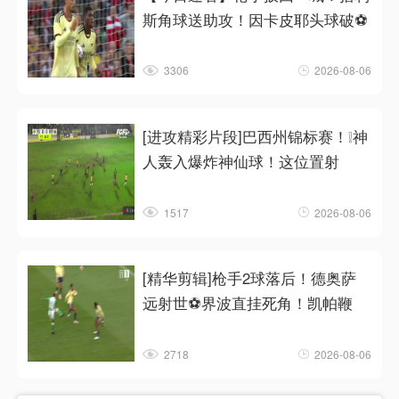
斯角球送助攻！因卡皮耶头球破⚽
3306
2026-08-06
[进攻精彩片段]巴西州锦标赛！❕神
人轰入爆炸神仙球！这位置射
1517
2026-08-06
[精华剪辑]枪手2球落后！德奥萨
远射世⚽界波直挂死角！凯帕鞭
2718
2026-08-06