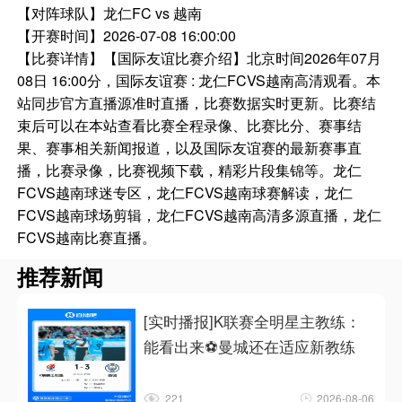
【对阵球队】
龙仁FC vs 越南
【开赛时间】
2026-07-08 16:00:00
【比赛详情】
【国际友谊比赛介绍】北京时间2026年07月
08日 16:00分，国际友谊赛 : 龙仁FCVS越南高清观看。本
站同步官方直播源准时直播，比赛数据实时更新。比赛结
束后可以在本站查看比赛全程录像、比赛比分、赛事结
果、赛事相关新闻报道，以及国际友谊赛的最新赛事直
播，比赛录像，比赛视频下载，精彩片段集锦等。龙仁
FCVS越南球迷专区，龙仁FCVS越南球赛解读，龙仁
FCVS越南球场剪辑，龙仁FCVS越南高清多源直播，龙仁
FCVS越南比赛直播。
推荐新闻
[实时播报]K联赛全明星主教练：
能看出来⚽曼城还在适应新教练
221
2026-08-06