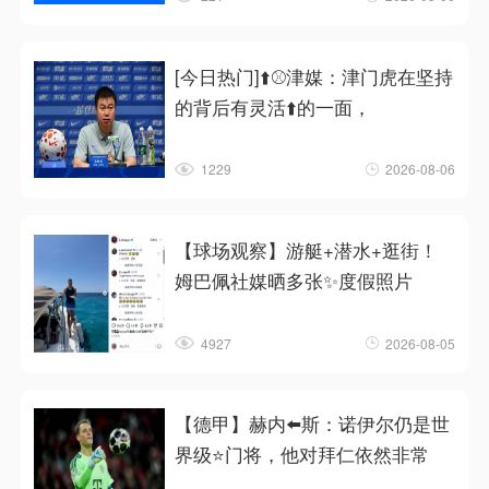
[今日热门]⬆️⚾津媒：津门虎在坚持
的背后有灵活⬆️的一面，
1229
2026-08-06
【球场观察】游艇+潜水+逛街！
姆巴佩社媒晒多张✨度假照片
4927
2026-08-05
【德甲】赫内⬅️斯：诺伊尔仍是世
界级⭐门将，他对拜仁依然非常