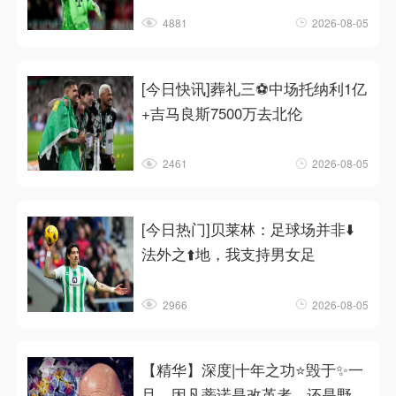
4881
2026-08-05
[今日快讯]葬礼三⚽中场托纳利1亿
+吉马良斯7500万去北伦
2461
2026-08-05
[今日热门]贝莱林：足球场并非⬇️
法外之⬆️地，我支持男女足
2966
2026-08-05
【精华】深度|十年之功⭐毁于✨一
旦，因凡蒂诺是改革者、还是野