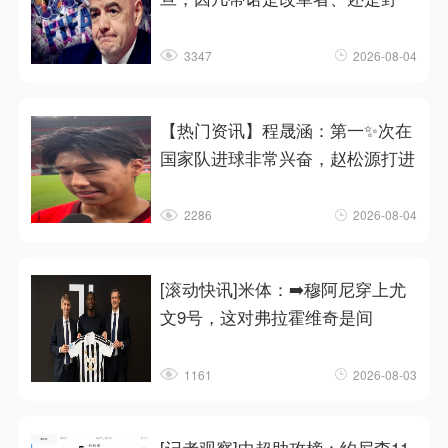
3347
2026-08-04
【热门资讯】程晟涵：第一✨次在
国家队进球非常兴奋，赵松源打进
2286
2026-08-04
[滚动快讯]米体：➡️穆阿尼穿上尤
文9号，这对弗拉霍维奇是间
1161
2026-08-03