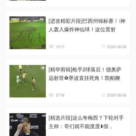
[进攻精彩片段]巴西州锦标赛！❕神
人轰入爆炸神仙球！这位置射
1517
2026-08-06
[精华剪辑]枪手2球落后！德奥萨
远射世⚽界波直挂死角！凯帕鞭
2718
2026-08-06
[精选片段]这么夸梅西？下轮对手
主帅：哥们就不能度度⬇️假，