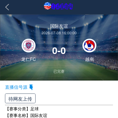
国际友谊
2026-07-08 16:00:00
0-0
龙仁FC
越南
已完赛
直播信号源
待网友上传
【赛事分类】
足球
【赛事名称】
国际友谊