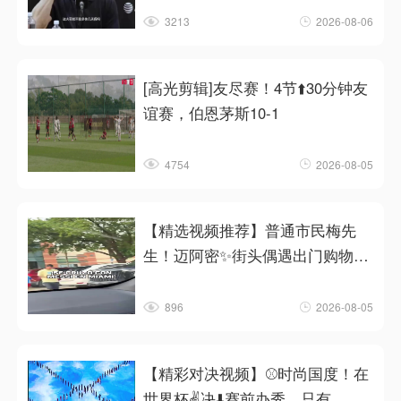
3213
2026-08-06
[高光剪辑]友尽赛！4节⬆️30分钟友
谊赛，伯恩茅斯10-1
4754
2026-08-05
【精选视频推荐】普通市民梅先
生！迈阿密✨街头偶遇出门购物的
❗
896
2026-08-05
【精彩对决视频】⚾时尚国度！在
世界杯✌️决⬇️赛前办秀，只有