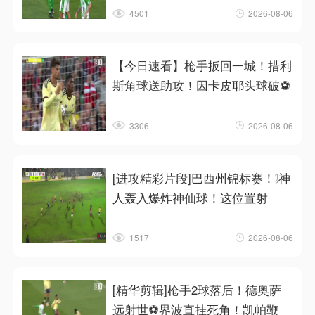
4501
2026-08-06
【今日速看】枪手扳回一城！措利
斯角球送助攻！因卡皮耶头球破⚽
3306
2026-08-06
[进攻精彩片段]巴西州锦标赛！❕神
人轰入爆炸神仙球！这位置射
1517
2026-08-06
[精华剪辑]枪手2球落后！德奥萨
远射世⚽界波直挂死角！凯帕鞭