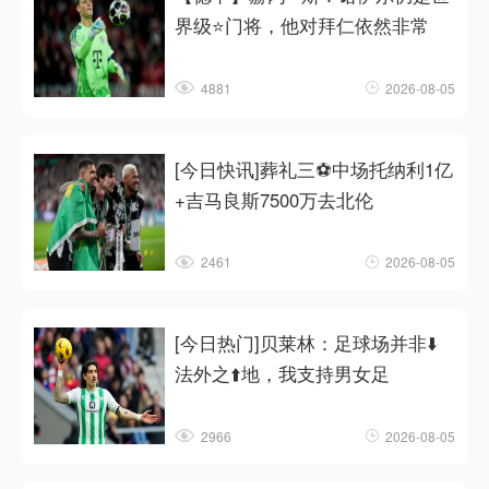
界级⭐门将，他对拜仁依然非常
4881
2026-08-05
[今日快讯]葬礼三⚽中场托纳利1亿
+吉马良斯7500万去北伦
2461
2026-08-05
[今日热门]贝莱林：足球场并非⬇️
法外之⬆️地，我支持男女足
2966
2026-08-05