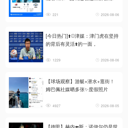
221
2026-08-06
[今日热门]⬆️⚾津媒：津门虎在坚持
的背后有灵活⬆️的一面，
1229
2026-08-06
【球场观察】游艇+潜水+逛街！
姆巴佩社媒晒多张✨度假照片
4927
2026-08-05
【德甲】赫内⬅️斯：诺伊尔仍是世