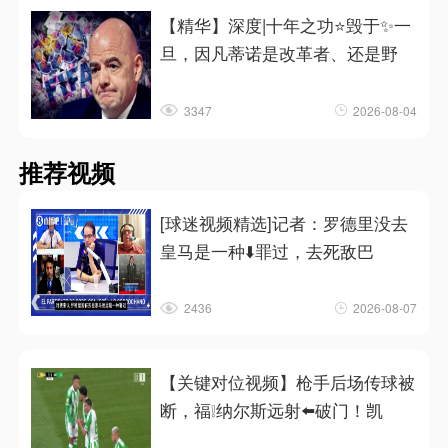
【精华】深度|十年之功⭐毁于✨一
旦，因凡蒂诺是改革者、还是野
3347
2026-08-04
推荐视频
[球迷视频精选]记者：罗德里没去
皇马是一种⬇️罪过，去死敌巴
2436
2026-08-07
【关键对位视频】枪手后场传球被
断，福❕纳尔斯远射⬅️破门！凯