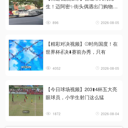
生！迈阿密✨街头偶遇出门购物的
❗
896
2026-08-05
【精彩对决视频】⚾时尚国度！在
世界杯✌️决⬇️赛前办秀，只有
4052
2026-08-05
【今日球场视频】203⬆️4杯五大亮
眼球员，小学生射门这么猛
1872
2026-08-04