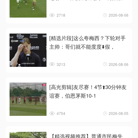
2718
2026-08-06
[精选片段]这么夸梅西？下轮对手
主帅：哥们就不能度度⬇️假，
3213
2026-08-06
[高光剪辑]友尽赛！4节⬆️30分钟友
谊赛，伯恩茅斯10-1
4754
2026-08-05
【精选视频推荐】普通市民梅先