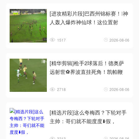
[进攻精彩片段]巴西州锦标赛！❕神
人轰入爆炸神仙球！这位置射
1517
2026-08-06
[精华剪辑]枪手2球落后！德奥萨
远射世⚽界波直挂死角！凯帕鞭
2718
2026-08-06
[精选片段]这么夸梅西？下轮对手
主帅：哥们就不能度度⬇️假，
3213
2026-08-06