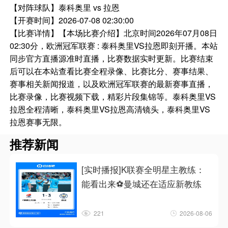
【对阵球队】
泰科奥里 vs 拉恩
【开赛时间】
2026-07-08 02:30:00
【比赛详情】
【本场比赛介绍】北京时间2026年07月08日
02:30分，欧洲冠军联赛 : 泰科奥里VS拉恩即刻开播。本站
同步官方直播源准时直播，比赛数据实时更新。比赛结束
后可以在本站查看比赛全程录像、比赛比分、赛事结果、
赛事相关新闻报道，以及欧洲冠军联赛的最新赛事直播，
比赛录像，比赛视频下载，精彩片段集锦等。泰科奥里VS
拉恩全程清晰，泰科奥里VS拉恩高清镜头，泰科奥里VS
拉恩赛事无限。
推荐新闻
[实时播报]K联赛全明星主教练：
能看出来⚽曼城还在适应新教练
221
2026-08-06