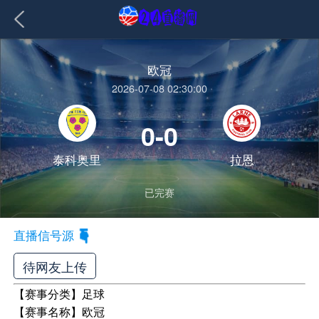
欧冠
2026-07-08 02:30:00
0-0
泰科奥里
拉恩
已完赛
直播信号源
待网友上传
【赛事分类】
足球
【赛事名称】
欧冠