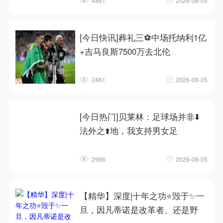
4881
2026-08-05
[今日快讯]葬礼三⚽中场托纳利1亿
+吉马良斯7500万去北伦
2461
2026-08-05
[今日热门]贝莱林：足球场并非⬇️
法外之⬆️地，我支持男女足
2966
2026-08-05
【精华】深度|十年之功⭐毁于✨一
旦，因凡蒂诺是改革者、还是野