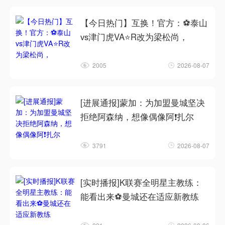
【今日热门】互换！官方：⚽泰山
vs津门虎VA⭐R改为梁松尚，
2005
2026-08-07
[进展通报]蒙加：为加盟曼城坚决
拒绝阿森纳，想像偶像阿❗扎尔
3791
2026-08-07
[实时播报]K联赛全明星主教练：
能看出来⚽曼城还在适应新教练