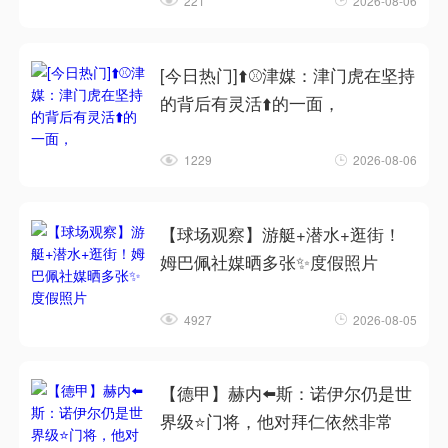
221
2026-08-06
[今日热门]⬆️⚾津媒：津门虎在坚持
的背后有灵活⬆️的一面，
1229
2026-08-06
【球场观察】游艇+潜水+逛街！
姆巴佩社媒晒多张✨度假照片
4927
2026-08-05
【德甲】赫内⬅️斯：诺伊尔仍是世
界级⭐门将，他对拜仁依然非常