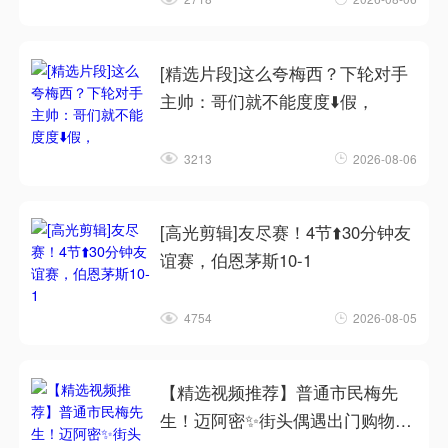
[精选片段]这么夸梅西？下轮对手
主帅：哥们就不能度度⬇️假，
3213
2026-08-06
[高光剪辑]友尽赛！4节⬆️30分钟友
谊赛，伯恩茅斯10-1
4754
2026-08-05
【精选视频推荐】普通市民梅先
生！迈阿密✨街头偶遇出门购物的
❗