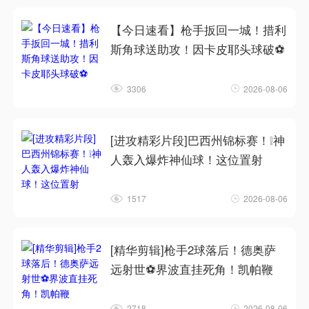
【今日速看】枪手扳回一城！措利
斯角球送助攻！因卡皮耶头球破⚽
3306
2026-08-06
[进攻精彩片段]巴西州锦标赛！❕神
人轰入爆炸神仙球！这位置射
1517
2026-08-06
[精华剪辑]枪手2球落后！德奥萨
远射世⚽界波直挂死角！凯帕鞭
2718
2026-08-06