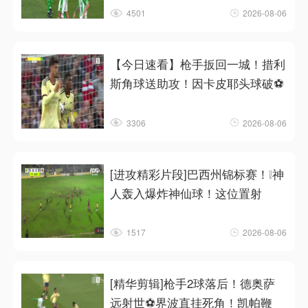
4501
2026-08-06
【今日速看】枪手扳回一城！措利
斯角球送助攻！因卡皮耶头球破⚽
3306
2026-08-06
[进攻精彩片段]巴西州锦标赛！❕神
人轰入爆炸神仙球！这位置射
1517
2026-08-06
[精华剪辑]枪手2球落后！德奥萨
远射世⚽界波直挂死角！凯帕鞭