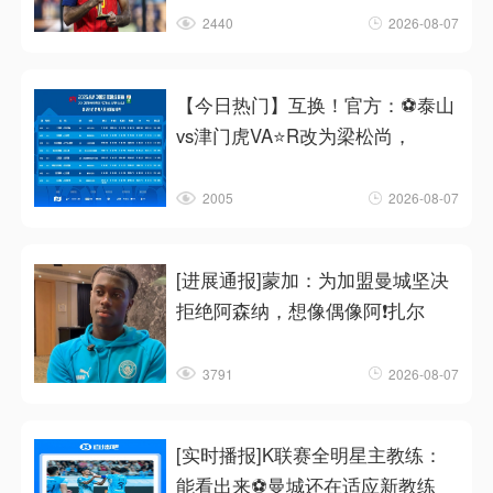
2440
2026-08-07
【今日热门】互换！官方：⚽泰山
vs津门虎VA⭐R改为梁松尚，
2005
2026-08-07
[进展通报]蒙加：为加盟曼城坚决
拒绝阿森纳，想像偶像阿❗扎尔
3791
2026-08-07
[实时播报]K联赛全明星主教练：
能看出来⚽曼城还在适应新教练