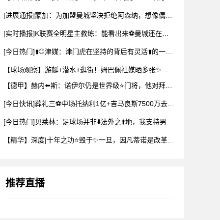
[进展通报]蒙加：为加盟曼城坚决拒绝阿森纳，想像偶像阿❗扎尔
[实时播报]K联赛全明星主教练：能看出来⚽曼城还在适应新教练
[今日热门]⬆️⚾津媒：津门虎在坚持的背后有灵活⬆️的一面，
【球场观察】游艇+潜水+逛街！姆巴佩社媒晒多张✨度假照片
【德甲】赫内⬅️斯：诺伊尔仍是世界级⭐门将，他对拜仁依然非常
[今日快讯]葬礼三⚽中场托纳利1亿+吉马良斯7500万去北伦
[今日热门]贝莱林：足球场并非⬇️法外之⬆️地，我支持男女足
【精华】深度|十年之功⭐毁于✨一旦，因凡蒂诺是改革者、还是野
推荐直播