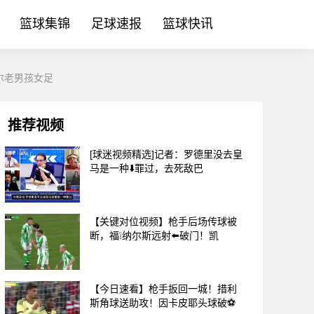
篮球集锦
足球速报
篮球快讯
维尔老男孩女足
推荐视频
[球迷视频精选]记者：罗德里没去皇
马是一种⬇️罪过，去死敌巴
【关键对位视频】枪手后场传球被
断，福❕纳尔斯远射⬅️破门！凯
【今日速看】枪手扳回一城！措利
斯角球送助攻！因卡皮耶头球破⚽