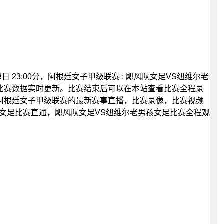
8日 23:00分，阿根廷女子甲级联赛 : 飓风队女足VS纽维尔老
比赛数据实时更新。比赛结束后可以在本站查看比赛全程录
阿根廷女子甲级联赛的最新赛事直播，比赛录像，比赛视频
女足比赛直通，飓风队女足VS纽维尔老男孩女足比赛全程观