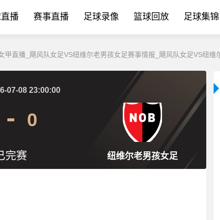
球直播
赛事直播
足球录像
篮球回放
足球集锦
日_阿女甲直播_飓风队女足VS纽维尔老男孩女足赛事情报_飓风队女足VS纽
6-07-08 23:00:00
0
已完赛
纽维尔老男孩女足