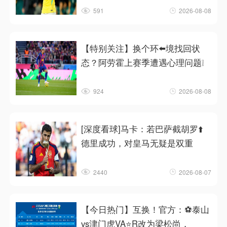
591
2026-08-08
【特别关注】换个环⬅️境找回状
态？阿劳霍上赛季遭遇心理问题❕
924
2026-08-08
[深度看球]马卡：若巴萨截胡罗⬆️
德里成功，对皇马无疑是双重
2440
2026-08-07
【今日热门】互换！官方：⚽泰山
vs津门虎VA⭐R改为梁松尚，