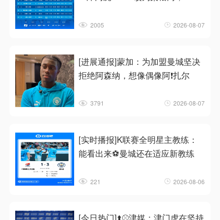
2005
2026-08-07
[进展通报]蒙加：为加盟曼城坚决
拒绝阿森纳，想像偶像阿❗扎尔
3791
2026-08-07
[实时播报]K联赛全明星主教练：
能看出来⚽曼城还在适应新教练
221
2026-08-06
[今日热门]⬆️⚾津媒：津门虎在坚持