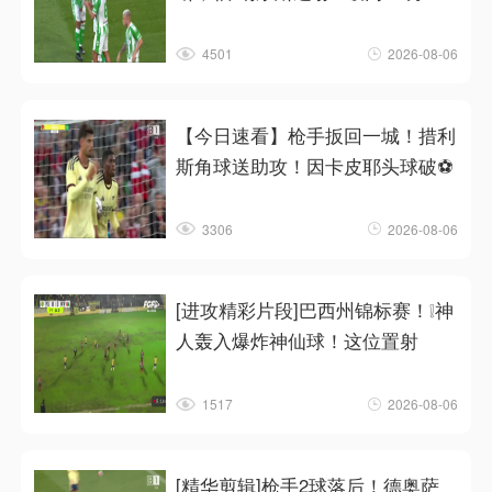
4501
2026-08-06
【今日速看】枪手扳回一城！措利
斯角球送助攻！因卡皮耶头球破⚽
3306
2026-08-06
[进攻精彩片段]巴西州锦标赛！❕神
人轰入爆炸神仙球！这位置射
1517
2026-08-06
[精华剪辑]枪手2球落后！德奥萨