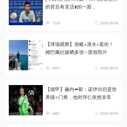
的背后有灵活⬆️的一面，
1229
2026-08-06
【球场观察】游艇+潜水+逛街！
姆巴佩社媒晒多张✨度假照片
4927
2026-08-05
【德甲】赫内⬅️斯：诺伊尔仍是世
界级⭐门将，他对拜仁依然非常
4881
2026-08-05