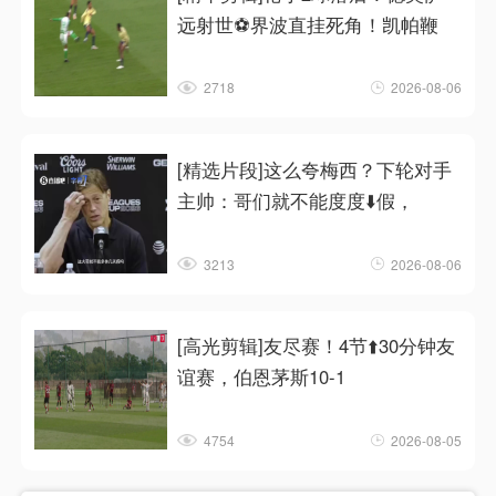
远射世⚽界波直挂死角！凯帕鞭
2718
2026-08-06
[精选片段]这么夸梅西？下轮对手
主帅：哥们就不能度度⬇️假，
3213
2026-08-06
[高光剪辑]友尽赛！4节⬆️30分钟友
谊赛，伯恩茅斯10-1
4754
2026-08-05