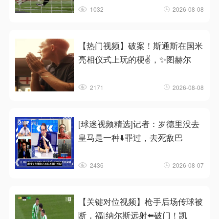
1032
2026-08-08
【热门视频】破案！斯通斯在国米
亮相仪式上玩的梗✌️，✨图赫尔
2171
2026-08-08
[球迷视频精选]记者：罗德里没去
皇马是一种⬇️罪过，去死敌巴
2436
2026-08-07
【关键对位视频】枪手后场传球被
断，福❕纳尔斯远射⬅️破门！凯