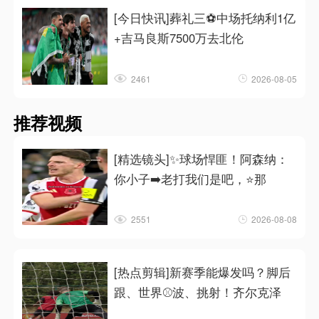
[今日快讯]葬礼三⚽中场托纳利1亿
+吉马良斯7500万去北伦
2461
2026-08-05
推荐视频
[精选镜头]✨球场悍匪！阿森纳：
你小子➡️老打我们是吧，⭐那
2551
2026-08-08
[热点剪辑]新赛季能爆发吗？脚后
跟、世界⚾波、挑射！齐尔克泽