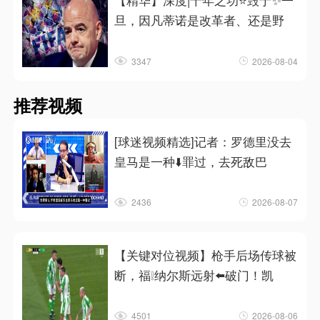
【精华】深度|十年之功⭐毁于✨一
旦，因凡蒂诺是改革者、还是野
3347
2026-08-04
推荐视频
[球迷视频精选]记者：罗德里没去
皇马是一种⬇️罪过，去死敌巴
2436
2026-08-07
【关键对位视频】枪手后场传球被
断，福❕纳尔斯远射⬅️破门！凯
4501
2026-08-06