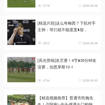
2718
2026-08-06
[精选片段]这么夸梅西？下轮对手
主帅：哥们就不能度度⬇️假，
3213
2026-08-06
[高光剪辑]友尽赛！4节⬆️30分钟友
谊赛，伯恩茅斯10-1
4754
2026-08-05
【精选视频推荐】普通市民梅先
生！迈阿密✨街头偶遇出门购物的