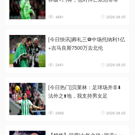
4881
2026-08-05
[今日快讯]葬礼三⚽中场托纳利1亿
+吉马良斯7500万去北伦
2461
2026-08-05
[今日热门]贝莱林：足球场并非⬇️
法外之⬆️地，我支持男女足
2966
2026-08-05