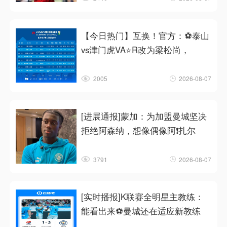
【今日热门】互换！官方：⚽泰山
vs津门虎VA⭐R改为梁松尚，
2005
2026-08-07
[进展通报]蒙加：为加盟曼城坚决
拒绝阿森纳，想像偶像阿❗扎尔
3791
2026-08-07
[实时播报]K联赛全明星主教练：
能看出来⚽曼城还在适应新教练