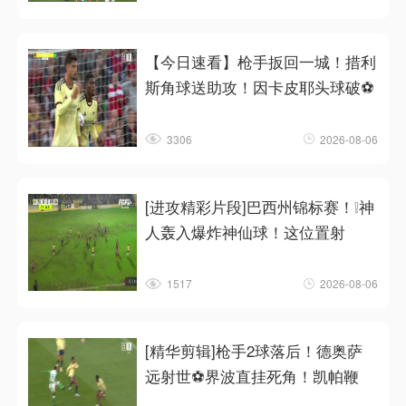
【今日速看】枪手扳回一城！措利
斯角球送助攻！因卡皮耶头球破⚽
3306
2026-08-06
[进攻精彩片段]巴西州锦标赛！❕神
人轰入爆炸神仙球！这位置射
1517
2026-08-06
[精华剪辑]枪手2球落后！德奥萨
远射世⚽界波直挂死角！凯帕鞭