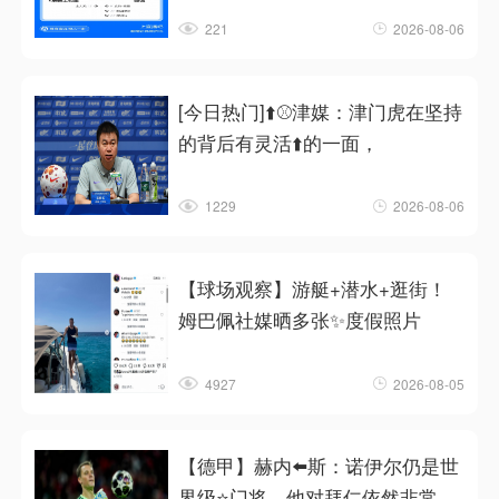
221
2026-08-06
[今日热门]⬆️⚾津媒：津门虎在坚持
的背后有灵活⬆️的一面，
1229
2026-08-06
【球场观察】游艇+潜水+逛街！
姆巴佩社媒晒多张✨度假照片
4927
2026-08-05
【德甲】赫内⬅️斯：诺伊尔仍是世
界级⭐门将，他对拜仁依然非常