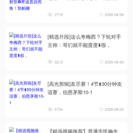
2718
2026-08-06
[精选片段]这么夸梅西？下轮对手
主帅：哥们就不能度度⬇️假，
3213
2026-08-06
[高光剪辑]友尽赛！4节⬆️30分钟友
谊赛，伯恩茅斯10-1
4754
2026-08-05
【精选视频推荐】普通市民梅先