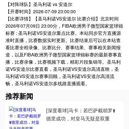
【对阵球队】
圣马利诺 vs 安道尔
【开赛时间】
2026-07-09 23:00:00
【比赛详情】
【圣马利诺VS安道尔 比赛介绍】北京时间
2026年07月09日 23:00分，FIBA欧洲男子微型国家篮球锦
标赛 : 圣马利诺VS安道尔重点比赛。本站同步官方直播源
准时直播，比赛数据实时更新。比赛结束后可以在本站查
看比赛全程录像、比赛比分、赛事结果、赛事相关新闻报
道，以及FIBA欧洲男子微型国家篮球锦标赛的最新赛事直
播，比赛录像，比赛视频下载，精彩片段集锦等。圣马利
诺VS安道尔比赛直看，圣马利诺VS安道尔高清直映，圣
马利诺VS安道尔赛事回顾，圣马利诺VS安道尔高清流
畅，圣马利诺VS安道尔多线路直播观看。
推荐新闻
[深度看球]马卡：若巴萨截胡罗⬆️
德里成功，对皇马无疑是双重