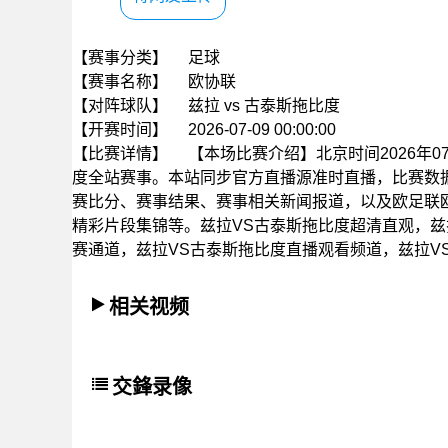
【赛事分类】
足球
【赛事名称】
欧协联
【对阵球队】
兹拉 vs 古泰斯拖比度
【开赛时间】
2026-07-09 00:00:00
【比赛详情】
【本场比赛介绍】北京时间2026年07
度全站赛事。本站同步官方直播源准时直播，比赛数
赛比分、赛事结果、赛事相关新闻报道，以及欧足联
精彩片段集锦等。兹拉VS古泰斯拖比度超清直观，兹
赛通道，兹拉VS古泰斯拖比度直播观看频道，兹拉V
相关视频
交鋒录像