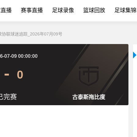
球直播
赛事直播
足球录像
篮球回放
足球集锦
协联球迷追踪_2026年07月09号
6-07-09 00:00:00
0
已完赛
古泰斯拖比度