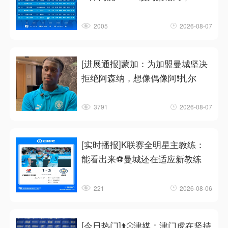
2005
2026-08-07
[进展通报]蒙加：为加盟曼城坚决
拒绝阿森纳，想像偶像阿❗扎尔
3791
2026-08-07
[实时播报]K联赛全明星主教练：
能看出来⚽曼城还在适应新教练
221
2026-08-06
[今日热门]⬆️⚾津媒：津门虎在坚持