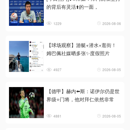
的背后有灵活⬆️的一面，
1229
2026-08-06
【球场观察】游艇+潜水+逛街！
姆巴佩社媒晒多张✨度假照片
4927
2026-08-05
【德甲】赫内⬅️斯：诺伊尔仍是世
界级⭐门将，他对拜仁依然非常
4881
2026-08-05