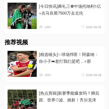
[今日快讯]葬礼三⚽中场托纳利1亿
+吉马良斯7500万去北伦
2461
2026-08-05
推荐视频
[精选镜头]✨球场悍匪！阿森纳：
你小子➡️老打我们是吧，⭐那
2551
2026-08-08
[热点剪辑]新赛季能爆发吗？脚后
跟、世界⚾波、挑射！齐尔克泽