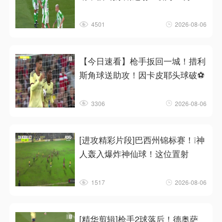
4501
2026-08-06
【今日速看】枪手扳回一城！措利
斯角球送助攻！因卡皮耶头球破⚽
3306
2026-08-06
[进攻精彩片段]巴西州锦标赛！❕神
人轰入爆炸神仙球！这位置射
1517
2026-08-06
[精华剪辑]枪手2球落后！德奥萨