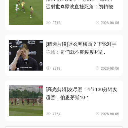
远射世⚽界波直挂死角！凯帕鞭
2718
2026-08-06
[精选片段]这么夸梅西？下轮对手
主帅：哥们就不能度度⬇️假，
3213
2026-08-06
[高光剪辑]友尽赛！4节⬆️30分钟友
谊赛，伯恩茅斯10-1
4754
2026-08-05