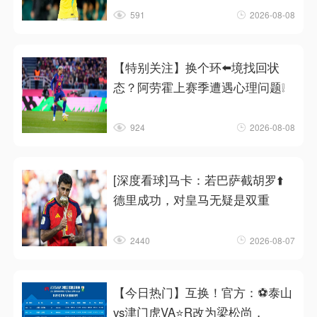
591
2026-08-08
【特别关注】换个环⬅️境找回状
态？阿劳霍上赛季遭遇心理问题❕
924
2026-08-08
[深度看球]马卡：若巴萨截胡罗⬆️
德里成功，对皇马无疑是双重
2440
2026-08-07
【今日热门】互换！官方：⚽泰山
vs津门虎VA⭐R改为梁松尚，