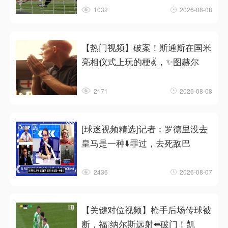
1032
2026-08-08
【热门视频】破案！斯通斯在国米
亮相仪式上玩的梗✌️，✨图赫尔
2171
2026-08-08
[球迷视频精选]记者：罗德里没去
皇马是一种⬇️罪过，去死敌巴
2436
2026-08-07
【关键对位视频】枪手后场传球被
断，福❕纳尔斯远射⬅️破门！凯