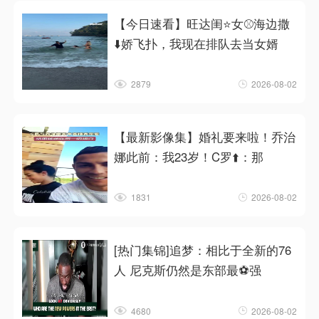
【今日速看】旺达闺⭐女⚾海边撒
⬇️娇飞扑，我现在排队去当女婿
2879
2026-08-02
【最新影像集】婚礼要来啦！乔治
娜此前：我23岁！C罗⬆️：那
1831
2026-08-02
[热门集锦]追梦：相比于全新的76
人 尼克斯仍然是东部最⚽强
4680
2026-08-02