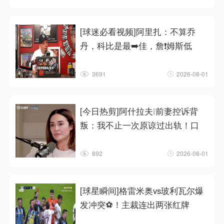
[球迷必看视频]阿里扎：不算乔
丹，科比是最➡️佳，詹❗姆斯低
3691
2026-08-01
[今日热剪]阿什拉夫❕前妻控诉背
叛：我不止一次原谅过出轨！口
892
2026-08-01
[球星瞬间]格雷米奥vs玻利瓦尔爆
发冲突⚽！主裁连出两张红牌