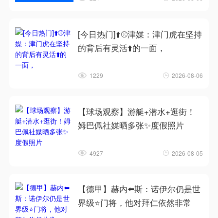
[今日热门]⬆️⚾津媒：津门虎在坚持
的背后有灵活⬆️的一面，
1229
2026-08-06
【球场观察】游艇+潜水+逛街！
姆巴佩社媒晒多张✨度假照片
4927
2026-08-05
【德甲】赫内⬅️斯：诺伊尔仍是世
界级⭐门将，他对拜仁依然非常