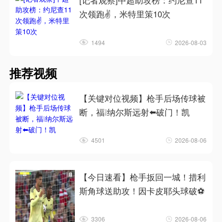
[记者观察]中超助攻榜：约尼查11
次领跑✌️，米特里策10次
1494
2026-08-03
推荐视频
【关键对位视频】枪手后场传球被
断，福❕纳尔斯远射⬅️破门！凯
4501
2026-08-06
【今日速看】枪手扳回一城！措利
斯角球送助攻！因卡皮耶头球破⚽
3306
2026-08-06