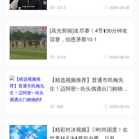
3213
2026-08-06
[高光剪辑]友尽赛！4节⬆️30分钟友
谊赛，伯恩茅斯10-1
4754
2026-08-05
【精选视频推荐】普通市民梅先
生！迈阿密✨街头偶遇出门购物的
❗
896
2026-08-05
【精彩对决视频】⚾时尚国度！在
世界杯✌️决⬇️赛前办秀，只有