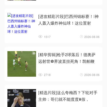
[进攻精彩片段]巴西州锦标赛！❕神
人轰入爆炸神仙球！这位置射
1517
2026-08-06
[精华剪辑]枪手2球落后！德奥萨
远射世⚽界波直挂死角！凯帕鞭
2718
2026-08-06
[精选片段]这么夸梅西？下轮对手
主帅：哥们就不能度度⬇️假，