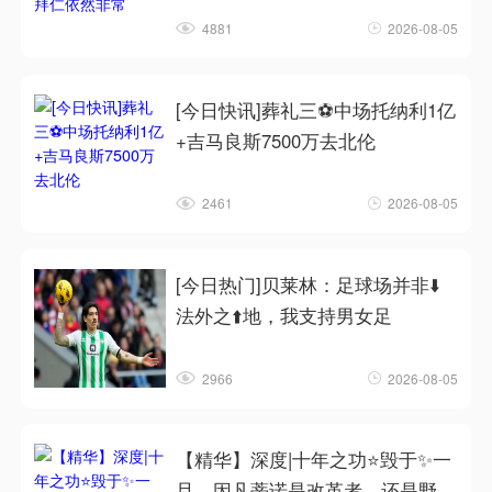
4881
2026-08-05
[今日快讯]葬礼三⚽中场托纳利1亿
+吉马良斯7500万去北伦
2461
2026-08-05
[今日热门]贝莱林：足球场并非⬇️
法外之⬆️地，我支持男女足
2966
2026-08-05
【精华】深度|十年之功⭐毁于✨一
旦，因凡蒂诺是改革者、还是野