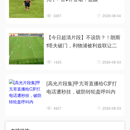
3267
2026-08-04
【今日超清片段】不设防？！朗斯
❗塔夫破门，利物浦被利兹联让二
1420
2026-08-03
[高光片段集]甲亢哥直播给C罗打
电话遭秒挂，破防转轮盘呼叫内
4927
2026-08-03