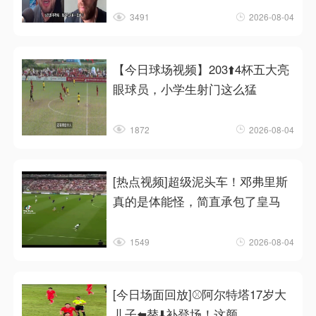
3491
2026-08-04
【今日球场视频】203⬆️4杯五大亮
眼球员，小学生射门这么猛
1872
2026-08-04
[热点视频]超级泥头车！邓弗里斯
真的是体能怪，简直承包了皇马
1549
2026-08-04
[今日场面回放]⚾阿尔特塔17岁大
儿子⬅️替⬇️补登场！这颜