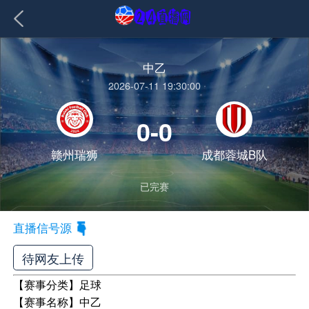
中乙
2026-07-11 19:30:00
0-0
赣州瑞狮
成都蓉城B队
已完赛
直播信号源
待网友上传
【赛事分类】
足球
【赛事名称】
中乙