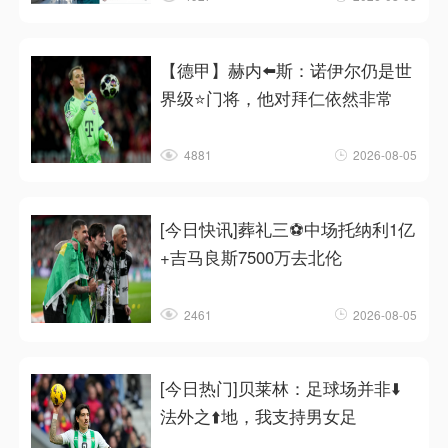
【德甲】赫内⬅️斯：诺伊尔仍是世
界级⭐门将，他对拜仁依然非常
4881
2026-08-05
[今日快讯]葬礼三⚽中场托纳利1亿
+吉马良斯7500万去北伦
2461
2026-08-05
[今日热门]贝莱林：足球场并非⬇️
法外之⬆️地，我支持男女足