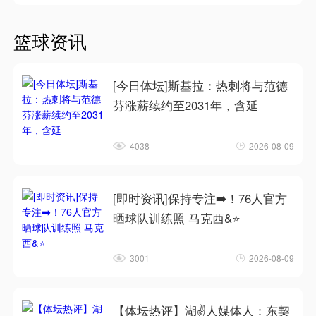
篮球资讯
[今日体坛]斯基拉：热刺将与范德
芬涨薪续约至2031年，含延
4038
2026-08-09
[即时资讯]保持专注➡️！76人官方
晒球队训练照 马克西&⭐
3001
2026-08-09
【体坛热评】湖✌️人媒体人：东契