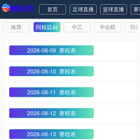
首页
足球直播
篮球直播
赛
阿根廷杯
推荐
中乙
中台联
印
2026-08-09 赛程表
2026-08-10 赛程表
2026-08-11 赛程表
2026-08-12 赛程表
2026-08-13 赛程表