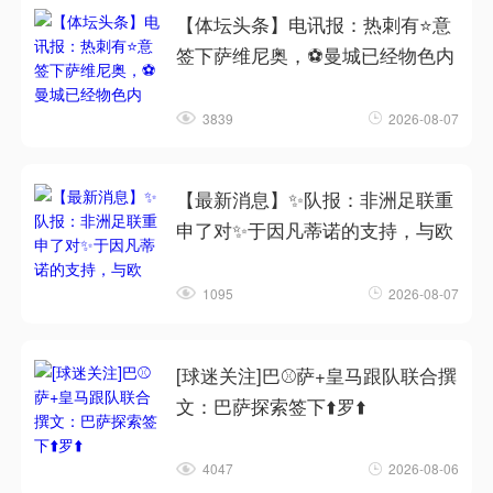
【体坛头条】电讯报：热刺有⭐意
签下萨维尼奥，⚽曼城已经物色内
3839
2026-08-07
【最新消息】✨队报：非洲足联重
申了对✨于因凡蒂诺的支持，与欧
1095
2026-08-07
[球迷关注]巴⚾萨+皇马跟队联合撰
文：巴萨探索签下⬆️罗⬆️
4047
2026-08-06