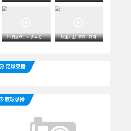
【今日焦点】0-1负➡️尤文！桑切斯：还需要持续理解阿隆索对
【球迷关注】韩媒：韩国警方今日突袭➡️搜查⬆️➡️韩足协办公
足球录播
篮球录播