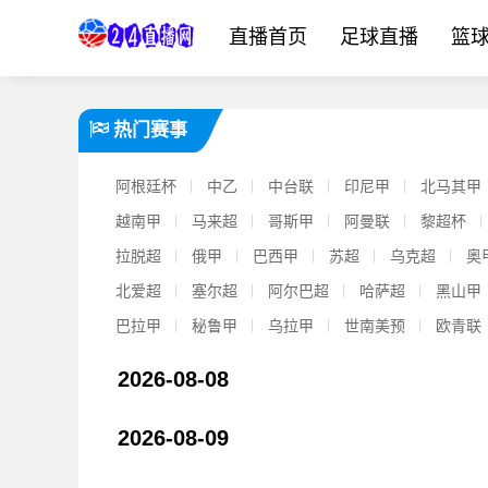
直播首页
足球直播
篮
热门赛事
阿根廷杯
中乙
中台联
印尼甲
北马其甲
越南甲
马来超
哥斯甲
阿曼联
黎超杯
拉脱超
俄甲
巴西甲
苏超
乌克超
奥
北爱超
塞尔超
阿尔巴超
哈萨超
黑山甲
巴拉甲
秘鲁甲
乌拉甲
世南美预
欧青联
2026-08-08
[进展通报]蒙加：为加盟曼城坚决拒绝阿森纳，想像偶像阿❗扎尔
2026-08-09