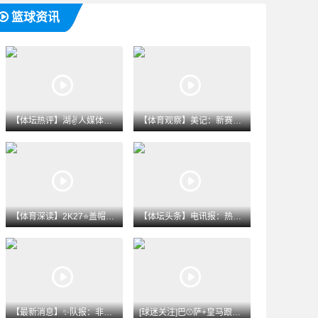
篮球资讯
【体坛热评】湖✌️人媒体人：东契奇在严密防守下的三分命中率极
【体育观察】美记：新赛季我把热火排东部第11 字母⚽❗哥与阿
【体育深读】2K27⭐盖帽数值前10：文班99独占鳌头 克林
【体坛头条】电讯报：热刺有⭐意签下萨维尼奥，⚽曼城已经物色内
【最新消息】✨队报：非洲足联重申了对✨于因凡蒂诺的支持，与欧
[球迷关注]巴⚾萨+皇马跟队联合撰文：巴萨探索签下⬆️罗⬆️