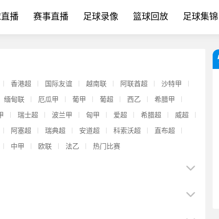
球直播
赛事直播
足球录像
篮球回放
足球集锦
香港超
国际友谊
越南联
阿联酋超
沙特甲
缅甸联
厄瓜甲
葡甲
葡超
西乙
希腊甲
甲
瑞士超
波兰甲
匈甲
爱超
希腊超
威超
阿塞超
瑞典超
安道超
科索沃超
直布超
中甲
欧联
法乙
热门比赛
【今日热门】互换！官方：⚽泰山vs津门虎VA⭐R改为梁松尚，
[实时播报]K联赛全明星主教练：能看出来⚽曼城还在适应新教练