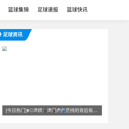
篮球集锦
足球速报
篮球快讯
足球资讯
[今日热门]⬆️⚾津媒：津门虎在坚持的背后有灵活⬆️的一面，