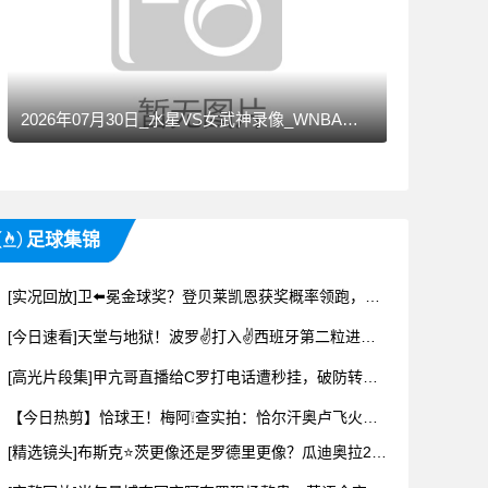
2026年07月30日_水星VS女武神录像_WNBA录像
足球集锦
[实况回放]卫⬅️冕金球奖？登贝莱凯恩获奖概率领跑，⚽世界杯成关键
[今日速看]天堂与地狱！波罗✌️打入✌️西班牙第二粒进球时，两边⬇️球迷的反应！
[高光片段集]甲亢哥直播给C罗打电话遭秒挂，破防转轮盘呼叫内马尔✌️：他会接吗
【今日热剪】恰球王！梅阿❕查实拍：恰尔汗奥卢飞火流星吹响反击号角
[精选镜头]布斯克⭐茨更像还是罗德里更像？瓜迪奥拉2000年的比赛❗风格~