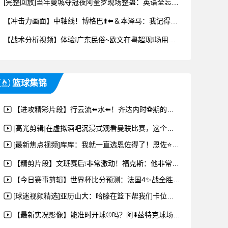
[完整回放]当年曼城夺冠夜阿奎罗现场整蛊：英语全忘❗，我要和梅西去迈阿密了
【冲击力画面】中轴线！博格巴⬆️⬅️＆本泽马：我记得以前踢西班牙没这么费劲啊？
【战术分析视频】体验❕广东民俗~欧文在粤超现❕场用扁⬆️担挑起荔枝
篮球集锦
【进攻精彩片段】行云流⬅️水⬅️！齐达内时⚽期的皇马射门训练！
[高光剪辑]在虚拟酒吧沉浸式观看曼联比赛，这个现场看有什❕么区❕别
[最新焦点视频]库库：我就一直选恩佐得了！恩佐⭐库库凯塞多世界杯小问答！
【精剪片段】文班赛后❕非常激动！福克斯：他非常想赢！那些嘲笑文班如此拼命的✨人根
【今日赛事剪辑】世界杯比分预测：法国4✨战全胜&三叉戟10球9助
[球迷视频精选]亚历山大：哈滕在篮下帮我们卡位，抢板，对位⭐表现非常强硬！是我们
【最新实况影像】能准时开球⚾吗？阿⬇️兹特克球场现状，墨西哥vs英格兰一小时后开