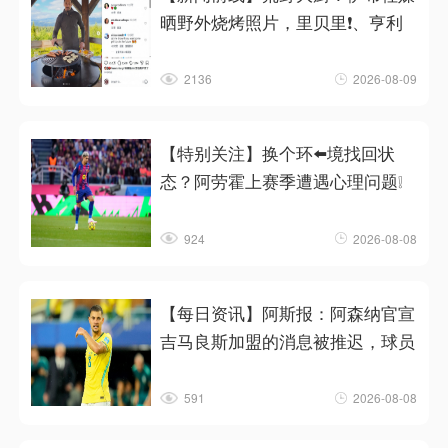
晒野外烧烤照片，里贝里❗、亨利
2136
2026-08-09
【特别关注】换个环⬅️境找回状
态？阿劳霍上赛季遭遇心理问题❕
924
2026-08-08
【每日资讯】阿斯报：阿森纳官宣
吉马良斯加盟的消息被推迟，球员
591
2026-08-08