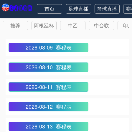
首页
足球直播
篮球直播
赛
推荐
阿根廷杯
中乙
中台联
印
2026-08-09 赛程表
2026-08-10 赛程表
2026-08-11 赛程表
2026-08-12 赛程表
2026-08-13 赛程表