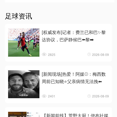
足球资讯
[权威发布]记者：费兰已和巴✨黎
达协议，巴萨静候巴⬅️黎➡️
2825
2026-08-09
[新闻现场]热爱！阿媒⚾：梅西数
周前已知晓⭐父亲病情无法挽⬅
2401
2026-08-09
【新闻前线】荒野大厨！伊布社媒