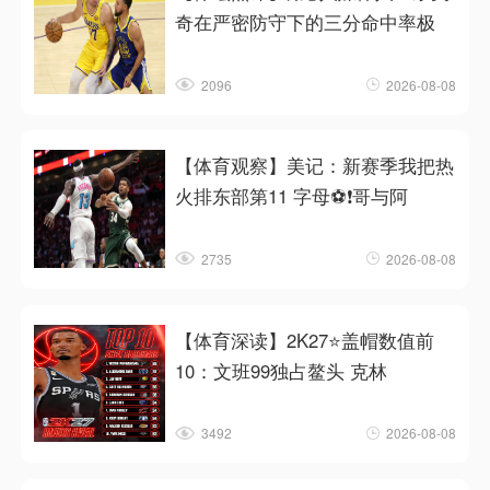
奇在严密防守下的三分命中率极
2096
2026-08-08
【体育观察】美记：新赛季我把热
火排东部第11 字母⚽❗哥与阿
2735
2026-08-08
【体育深读】2K27⭐盖帽数值前
10：文班99独占鳌头 克林
3492
2026-08-08